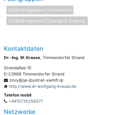
DDIM.fachgruppe // Automotive
DDIM.fachgruppe // Startup & Scale-up
Kontaktdaten
Dr.-Ing. W. Krause
, Timmendorfer Strand
Strandallee 10
D
-
23669
Timmendorfer Strand
.rfhnex-tantsybj-eq@yvnz
rq
http://www.dr-wolfgang-krause.de
Telefon mobil
+4915735256571
Netzwerke