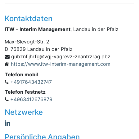
Kontaktdaten
ITW - Interim Management
, Landau in der Pfalz
Max-Slevogt-Str. 2
D
-
76829
Landau in der Pfalz
-jgv@gfrhj.fnzbug
zbp.garzrtnanz-zvergav
https://www.itw-interim-management.com
Telefon mobil
+4917643432747
Telefon Festnetz
+4963412676879
Netzwerke
Persönliche Angaben