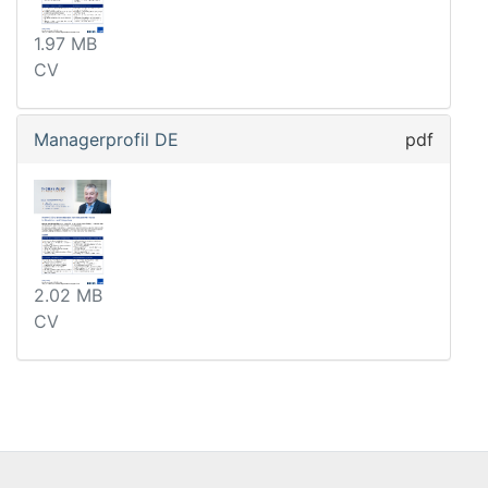
1.97 MB
CV
Managerprofil DE
pdf
2.02 MB
CV