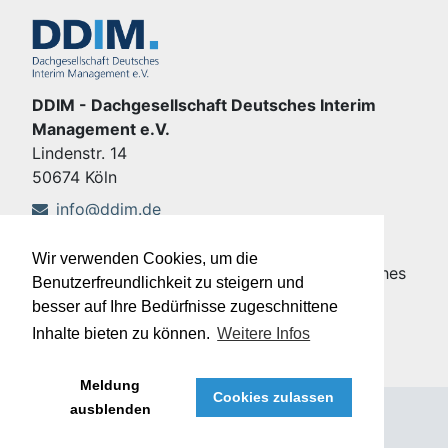
DDIM - Dachgesellschaft Deutsches Interim
Management e.V.
Lindenstr. 14
50674 Köln
info@ddim.de
+49 221 92428-555
Wir verwenden Cookies, um die
Copyright © DDIM - Dachgesellschaft Deutsches
Benutzerfreundlichkeit zu steigern und
Interim Management e.V.
besser auf Ihre Bedürfnisse zugeschnittene
Impressum
|
Datenschutz
Inhalte bieten zu können.
Weitere Infos
Meldung
Cookies zulassen
ausblenden
®
Meffert job eXchange