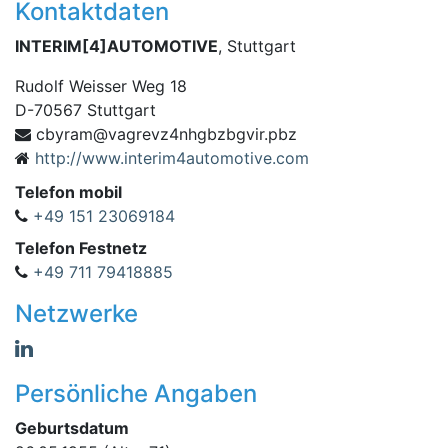
Kontaktdaten
INTERIM[4]AUTOMOTIVE
, Stuttgart
Rudolf Weisser Weg 18
D
-
70567
Stuttgart
ghn4zvergav@marybc
zbp.rivgbzb
http://www.interim4automotive.com
Telefon mobil
+49 151 23069184
Telefon Festnetz
+49 711 79418885
Netzwerke
Persönliche Angaben
Geburtsdatum