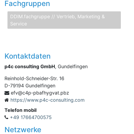
Fachgruppen
DDIM.fachgruppe // Vertrieb, Marketing &
Service
Kontaktdaten
p4c consulting GmbH
, Gundelfingen
Reinhold-Schneider-Str. 16
D
-
79194
Gundelfingen
p-p4c@vfe
zbp.tavgyhfab
https://www.p4c-consulting.com
Telefon mobil
+49 17664700575
Netzwerke