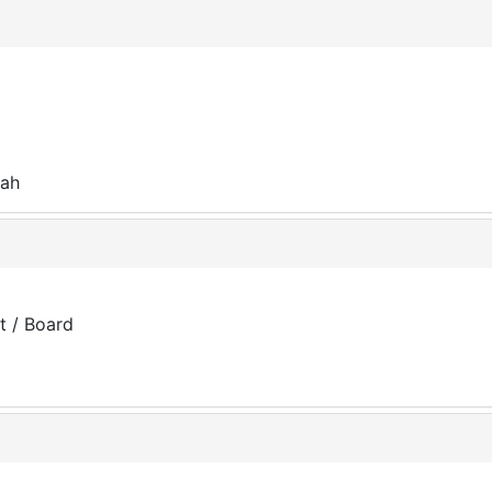
nah
t / Board