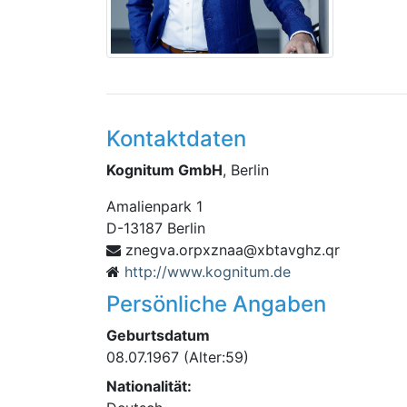
Kontaktdaten
Kognitum GmbH
, Berlin
Amalienpark 1
D
-
13187
Berlin
x@aanzxpro.avgenz
rq.zhgvatb
http://www.kognitum.de
Persönliche Angaben
Geburtsdatum
08.07.1967
(Alter:59)
Nationalität: