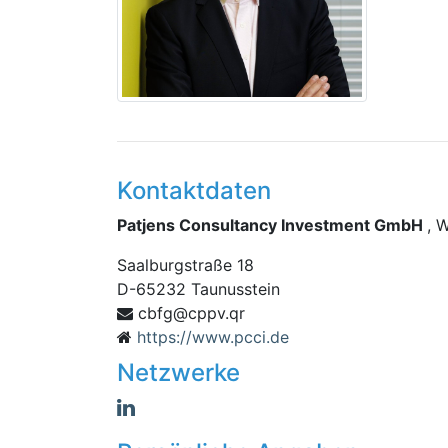
Kontaktdaten
Patjens Consultancy Investment GmbH
, 
Saalburgstraße 18
D
-
65232
Taunusstein
gfbc
rq.vppc@
https://www.pcci.de
Netzwerke