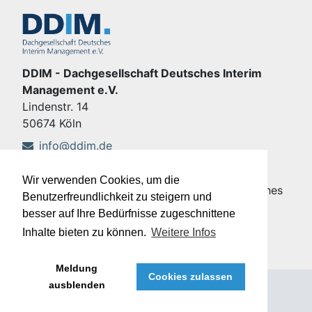
DDIM - Dachgesellschaft Deutsches Interim
Management e.V.
Lindenstr. 14
50674 Köln
info@ddim.de
+49 221 92428-555
Wir verwenden Cookies, um die
Copyright © DDIM - Dachgesellschaft Deutsches
Benutzerfreundlichkeit zu steigern und
Interim Management e.V.
besser auf Ihre Bedürfnisse zugeschnittene
Impressum
|
Datenschutz
Inhalte bieten zu können.
Weitere Infos
Meldung
Cookies zulassen
ausblenden
®
Meffert job eXchange