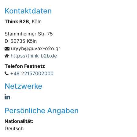
Kontaktdaten
Think B2B
, Köln
Stammheimer Str. 75
D
-
50735
Köln
avug@byyru
rq.o2o-x
https://think-b2b.de
Telefon Festnetz
+49 22157002000
Netzwerke
Persönliche Angaben
Nationalität:
Deutsch