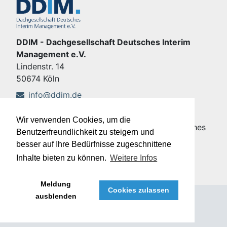
DDIM - Dachgesellschaft Deutsches Interim
Management e.V.
Lindenstr. 14
50674 Köln
info@ddim.de
+49 221 92428-555
Wir verwenden Cookies, um die
Copyright © DDIM - Dachgesellschaft Deutsches
Benutzerfreundlichkeit zu steigern und
Interim Management e.V.
besser auf Ihre Bedürfnisse zugeschnittene
Impressum
|
Datenschutz
Inhalte bieten zu können.
Weitere Infos
Meldung
Cookies zulassen
ausblenden
®
Meffert job eXchange