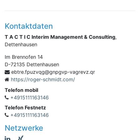
Kontaktdaten
T A C T I C Interim Management & Consulting
,
Dettenhausen
Im Brennofen 14
D
-
72135
Dettenhausen
f.ertbe
rq.zvergav-pvgpng@gqvzup
https://roger-schmidt.com/
Telefon mobil
+4915111163146
Telefon Festnetz
+4915111163146
Netzwerke