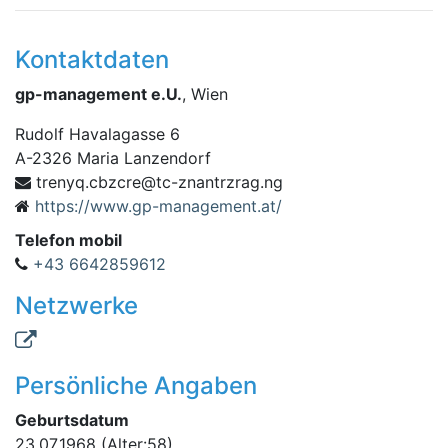
Kontaktdaten
gp-management e.U.
, Wien
Rudolf Havalagasse 6
A
-
2326
Maria Lanzendorf
czbc.qynert
gn.garzrtnanz-ct@er
https://www.gp-management.at/
Telefon mobil
+43 6642859612
Netzwerke
Persönliche Angaben
Geburtsdatum
23.07.1968
(Alter:58)