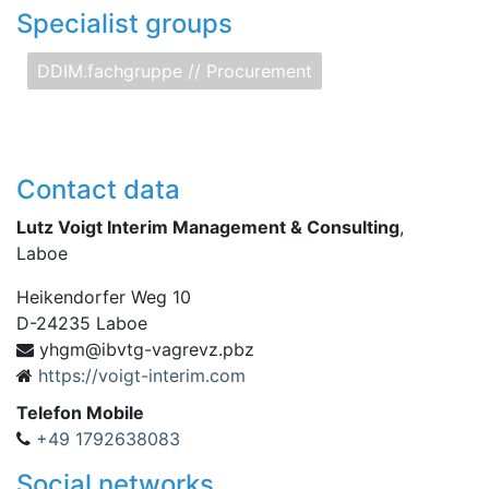
Specialist groups
DDIM.fachgruppe // Procurement
Contact data
Lutz Voigt Interim Management & Consulting
,
Laboe
Heikendorfer Weg 10
D
-
24235
Laboe
hy
zbp.zvergav-gtvbi@mg
https://voigt-interim.com
Telefon Mobile
+49 1792638083
Social networks