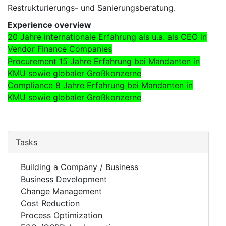
Restrukturierungs- und Sanierungsberatung.
Experience overview
20 Jahre internationale Erfahrung als u.a. als CEO in
Vendor Finance Companies
Procurement 15 Jahre Erfahrung bei Mandanten in
KMU sowie globaler Großkonzerne
Compliance 8 Jahre Erfahrung bei Mandanten in
KMU sowie globaler Großkonzerne
Tasks
Building a Company / Business
Business Development
Change Management
Cost Reduction
Process Optimization