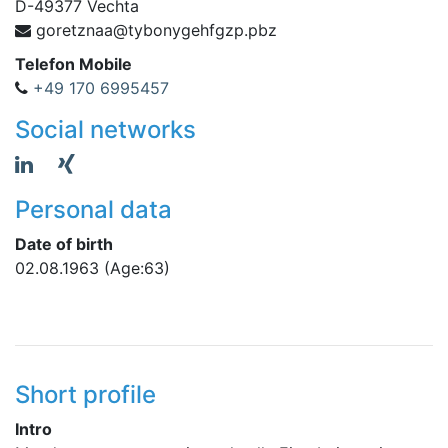
D
-
49377
Vechta
ynobyt@aanzterog
zbp.pzgfheg
Telefon Mobile
+49 170 6995457
Social networks
Personal data
Date of birth
02.08.1963
(Age:63)
Short profile
Intro