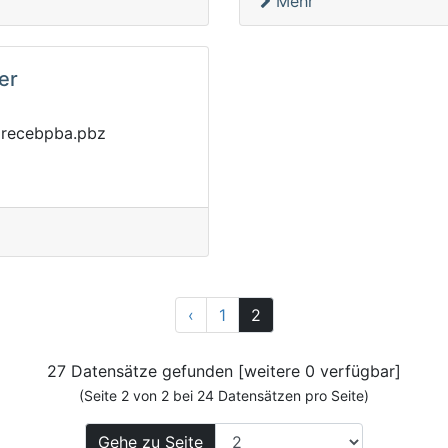
Mehr
er
av@eryyrhz.g
z
Zurück
‹
1
2
27 Datensätze gefunden [weitere 0 verfügbar]
(Seite 2 von 2 bei 24 Datensätzen pro Seite)
Gehe zu Seite