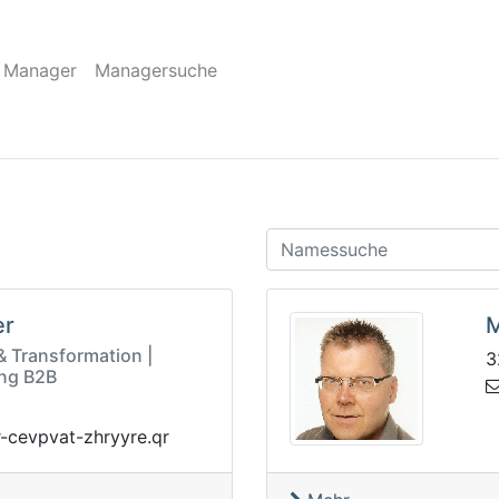
 Manager
Managersuche
er
M
 & Transformation |
3
ng B2B
avpvec-ravsrqre@bsa