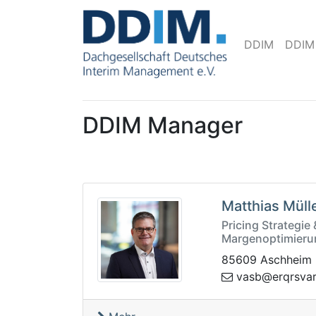
DDIM
DDIM
DDIM Manager
Matthias Müll
Pricing Strategie
Margenoptimieru
85609 Aschheim
v
rq.eryyrhz-t