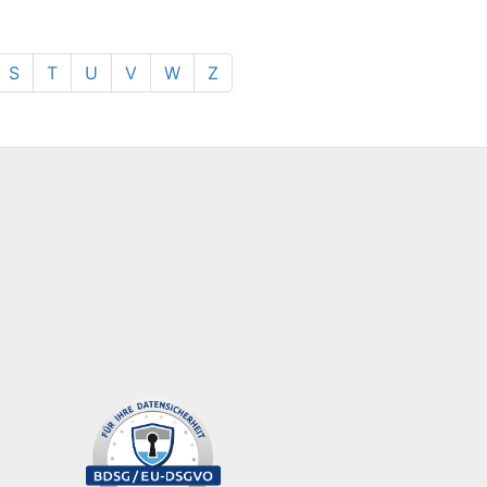
S
T
U
V
W
Z