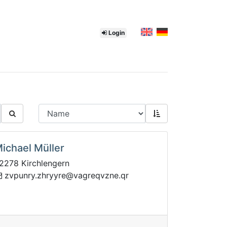
Login
ichael Müller
2278 Kirchlengern
z
rq.enzvqergav@eryyrhz.yrnupv