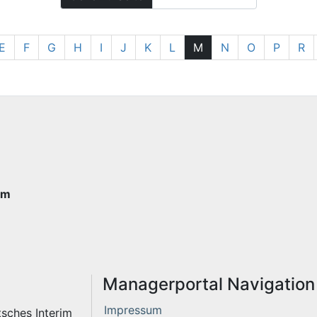
E
F
G
H
I
J
K
L
M
N
O
P
R
im
Managerportal Navigation
Impressum
sches Interim