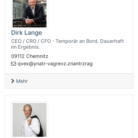
Dirk Lange
CEO / CRO / CFO - Temporär an Bord. Dauerhaft
im Ergebnis.
09112 Chemnitz
rgav-rtany@xevq
garzrtnanz.zve
Mehr