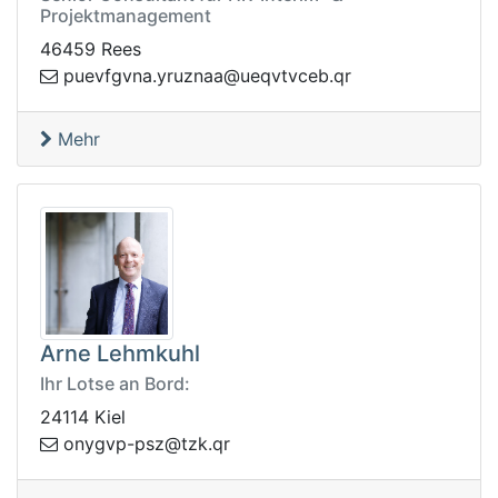
Projektmanagement
46459 Rees
eu@aanzury.anvgfveup
rq.becvtvq
Mehr
Arne Lehmkuhl
Ihr Lotse an Bord:
24114 Kiel
o
rq.kzt@zsp-pvgyn