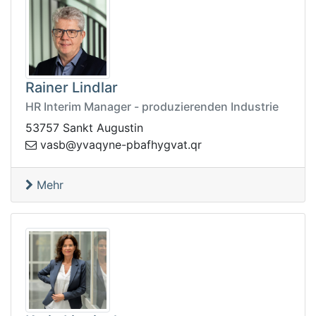
Rainer Lindlar
HR Interim Manager - produzierenden Industrie
53757 Sankt Augustin
sav
rq.tavgyhfabp-enyqavy@b
Mehr