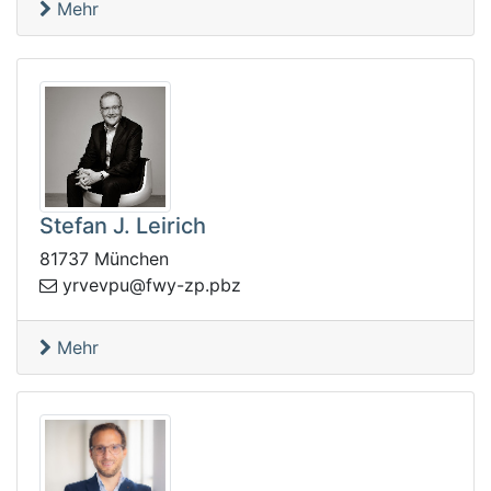
Mehr
Stefan J. Leirich
81737 München
zbp.pz-ywf@upvevry
Mehr