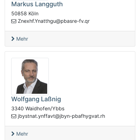
Markus Langguth
50858 Köln
tanY.fhxenZ
rq.vf-ersabp@ught
Mehr
Wolfgang Laßnig
3340 Waidhofen/Ybbs
sybj
hr.tavgyhfabp-nybj@tvaffny.tant
Mehr