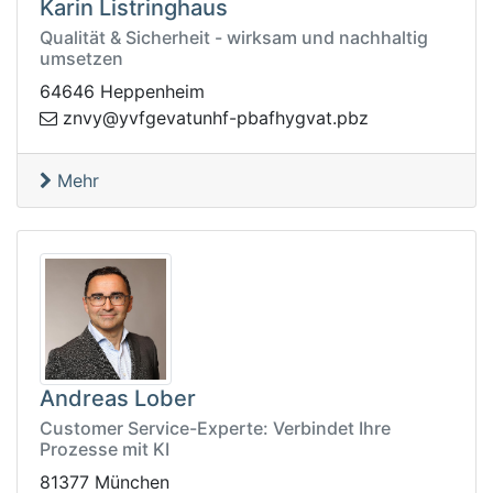
Karin Listringhaus
Qualität & Sicherheit - wirksam und nachhaltig
umsetzen
64646 Heppenheim
hnutavegfvy@yvnz
zbp.tavgyhfabp-f
Mehr
Andreas Lober
Customer Service-Experte: Verbindet Ihre
Prozesse mit KI
81377 München