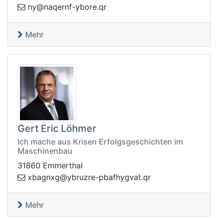
qan@yn
rq.eroby-fnre
Mehr
Gert Eric Löhmer
Ich mache aus Krisen Erfolgsgeschichten im
Maschinenbau
31860 Emmerthal
.tavgyhfabp-erzurby@gxngabx
rq
Mehr