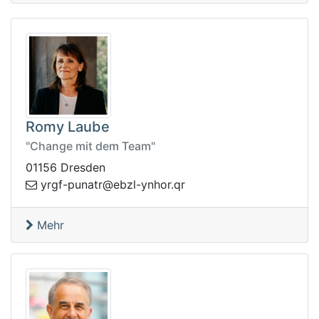
Romy Laube
"Change mit dem Team"
01156 Dresden
be@rtanup-fgry
rq.rohny-lz
Mehr