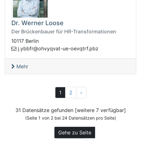
Dr. Werner Loose
Der Brückenbauer für HR-Transformationen
10117 Berlin
rtqveo-eu-tavqyvho@rfbby.j
zbp.f
Mehr
Vor
1
2
›
31 Datensätze gefunden [weitere 7 verfügbar]
(Seite 1 von 2 bei 24 Datensätzen pro Seite)
Gehe zu Seite