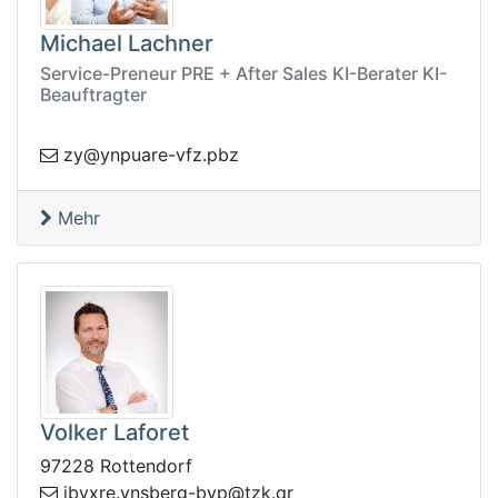
Michael Lachner
Service-Preneur PRE + After Sales KI-Berater KI-
Beauftragter
p.zfv-eraupny@yz
zb
Mehr
Volker Laforet
97228 Rottendorf
t@pyb-grebsny.erxybi
rq.kz