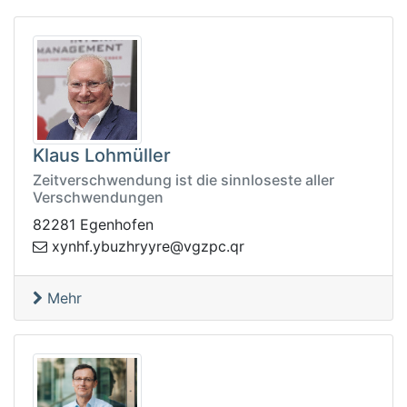
Klaus Lohmüller
Zeitverschwendung ist die sinnloseste aller
Verschwendungen
82281 Egenhofen
zgv@eryyrhzuby.fhnyx
rq.cp
Mehr