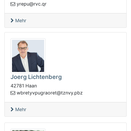
upery
rq.cvr@
Mehr
Joerg Lichtenberg
42781 Haan
oargupvyterbw
zbp.yvnzt@ter
Mehr