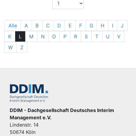
Alle
A
B
C
D
E
F
G
H
I
J
K
L
M
N
O
P
R
S
T
U
V
W
Z
DDIM - Dachgesellschaft Deutsches Interim
Management e.V.
Lindenstr. 14
50674 Köln