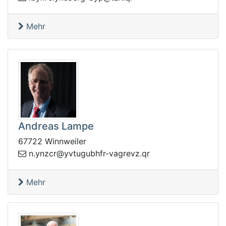
Mehr
Andreas Lampe
67722 Winnweiler
y@rczny.n
rq.zvergav-rfhbugutv
Mehr