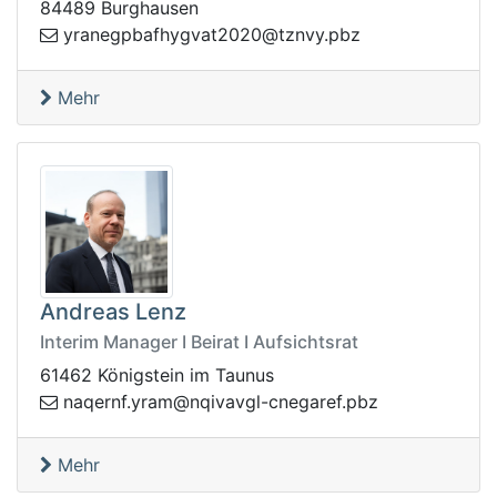
84489 Burghausen
nzt@0202tavgyhfabpgenary
zbp.yv
Mehr
Andreas Lenz
Interim Manager I Beirat I Aufsichtsrat
61462 Königstein im Taunus
viqn@mary.fnreqan
zbp.feragenc-lgva
Mehr